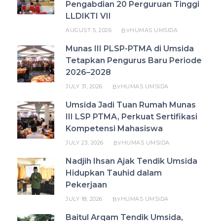
Pengabdian 20 Perguruan Tinggi
LLDIKTI VII
AUGUST 5, 2026
HUMAS UMSIDA
BY
Munas III PLSP-PTMA di Umsida
Tetapkan Pengurus Baru Periode
2026–2028
JULY 31, 2026
HUMAS UMSIDA
BY
Umsida Jadi Tuan Rumah Munas
III LSP PTMA, Perkuat Sertifikasi
Kompetensi Mahasiswa
JULY 23, 2026
HUMAS UMSIDA
BY
Nadjih Ihsan Ajak Tendik Umsida
Hidupkan Tauhid dalam
Pekerjaan
JULY 18, 2026
HUMAS UMSIDA
BY
Baitul Arqam Tendik Umsida,