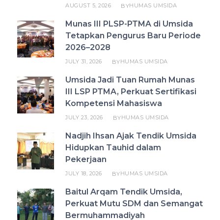
AUGUST 5, 2026
HUMAS UMSIDA
BY
Munas III PLSP-PTMA di Umsida
Tetapkan Pengurus Baru Periode
2026–2028
JULY 31, 2026
HUMAS UMSIDA
BY
Umsida Jadi Tuan Rumah Munas
III LSP PTMA, Perkuat Sertifikasi
Kompetensi Mahasiswa
JULY 23, 2026
HUMAS UMSIDA
BY
Nadjih Ihsan Ajak Tendik Umsida
Hidupkan Tauhid dalam
Pekerjaan
JULY 18, 2026
HUMAS UMSIDA
BY
Baitul Arqam Tendik Umsida,
Perkuat Mutu SDM dan Semangat
Bermuhammadiyah