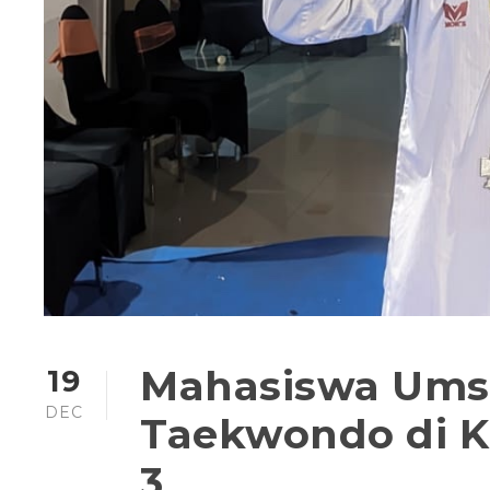
Mahasiswa Umsi
19
DEC
Taekwondo di K
3