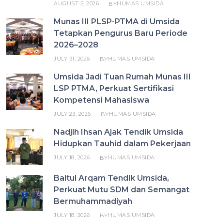
AUGUST 5, 2026
HUMAS UMSIDA
BY
Munas III PLSP-PTMA di Umsida
Tetapkan Pengurus Baru Periode
2026–2028
JULY 31, 2026
HUMAS UMSIDA
BY
Umsida Jadi Tuan Rumah Munas III
LSP PTMA, Perkuat Sertifikasi
Kompetensi Mahasiswa
JULY 23, 2026
HUMAS UMSIDA
BY
Nadjih Ihsan Ajak Tendik Umsida
Hidupkan Tauhid dalam Pekerjaan
JULY 18, 2026
HUMAS UMSIDA
BY
Baitul Arqam Tendik Umsida,
Perkuat Mutu SDM dan Semangat
Bermuhammadiyah
JULY 18, 2026
HUMAS UMSIDA
BY