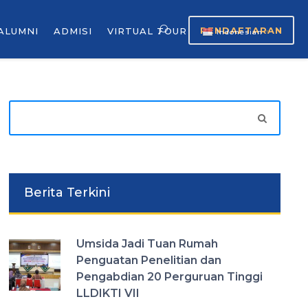
PENDAFTARAN
ALUMNI
ADMISI
VIRTUAL TOUR
Indonesian
▼
Berita Terkini
Umsida Jadi Tuan Rumah
Penguatan Penelitian dan
Pengabdian 20 Perguruan Tinggi
LLDIKTI VII