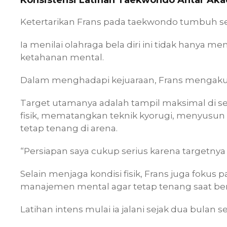
Konsistensi Latihan Taekwondo Antar Ak
Ketertarikan Frans pada taekwondo tumbuh seir
Ia menilai olahraga bela diri ini tidak hanya me
ketahanan mental.
Dalam menghadapi kejuaraan, Frans mengaku 
Target utamanya adalah tampil maksimal di se
fisik, mematangkan teknik kyorugi, menyusun s
tetap tenang di arena.
“Persiapan saya cukup serius karena targetnya
Selain menjaga kondisi fisik, Frans juga fokus p
manajemen mental agar tetap tenang saat be
Latihan intens mulai ia jalani sejak dua bulan