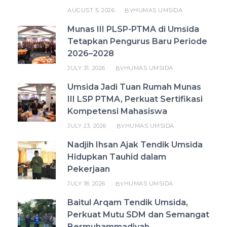
AUGUST 5, 2026
HUMAS UMSIDA
BY
Munas III PLSP-PTMA di Umsida
Tetapkan Pengurus Baru Periode
2026–2028
JULY 31, 2026
HUMAS UMSIDA
BY
Umsida Jadi Tuan Rumah Munas
III LSP PTMA, Perkuat Sertifikasi
Kompetensi Mahasiswa
JULY 23, 2026
HUMAS UMSIDA
BY
Nadjih Ihsan Ajak Tendik Umsida
Hidupkan Tauhid dalam
Pekerjaan
JULY 18, 2026
HUMAS UMSIDA
BY
Baitul Arqam Tendik Umsida,
Perkuat Mutu SDM dan Semangat
Bermuhammadiyah