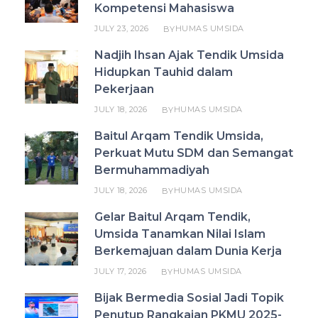
Kompetensi Mahasiswa
JULY 23, 2026
HUMAS UMSIDA
BY
Nadjih Ihsan Ajak Tendik Umsida
Hidupkan Tauhid dalam
Pekerjaan
JULY 18, 2026
HUMAS UMSIDA
BY
Baitul Arqam Tendik Umsida,
Perkuat Mutu SDM dan Semangat
Bermuhammadiyah
JULY 18, 2026
HUMAS UMSIDA
BY
Gelar Baitul Arqam Tendik,
Umsida Tanamkan Nilai Islam
Berkemajuan dalam Dunia Kerja
JULY 17, 2026
HUMAS UMSIDA
BY
Bijak Bermedia Sosial Jadi Topik
Penutup Rangkaian PKMU 2025-