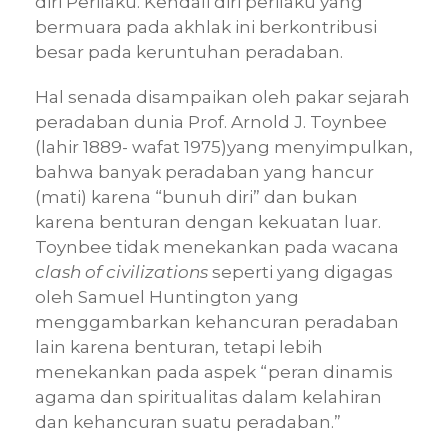
diri Perilaku. Kendali diri perilaku yang
bermuara pada akhlak ini berkontribusi
besar pada keruntuhan peradaban.
Hal senada disampaikan oleh pakar sejarah
peradaban dunia Prof. Arnold J. Toynbee
(lahir 1889- wafat 1975)yang menyimpulkan,
bahwa banyak peradaban yang hancur
(mati) karena “bunuh diri” dan bukan
karena benturan dengan kekuatan luar.
Toynbee tidak menekankan pada wacana
clash of civilizations
seperti yang digagas
oleh Samuel Huntington yang
menggambarkan kehancuran peradaban
lain karena benturan
,
tetapi lebih
menekankan pada aspek “peran dinamis
agama dan spiritualitas dalam kelahiran
dan kehancuran suatu peradaban.”