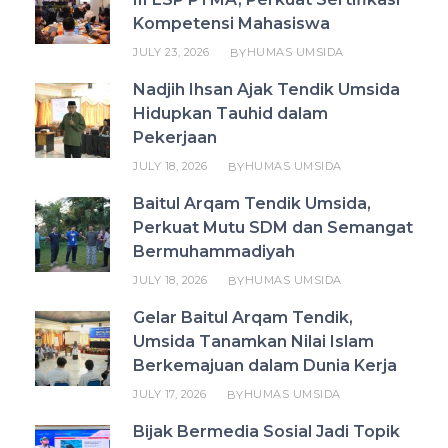
Kompetensi Mahasiswa
JULY 23, 2026
HUMAS UMSIDA
BY
Nadjih Ihsan Ajak Tendik Umsida
Hidupkan Tauhid dalam
Pekerjaan
JULY 18, 2026
HUMAS UMSIDA
BY
Baitul Arqam Tendik Umsida,
Perkuat Mutu SDM dan Semangat
Bermuhammadiyah
JULY 18, 2026
HUMAS UMSIDA
BY
Gelar Baitul Arqam Tendik,
Umsida Tanamkan Nilai Islam
Berkemajuan dalam Dunia Kerja
JULY 17, 2026
HUMAS UMSIDA
BY
Bijak Bermedia Sosial Jadi Topik