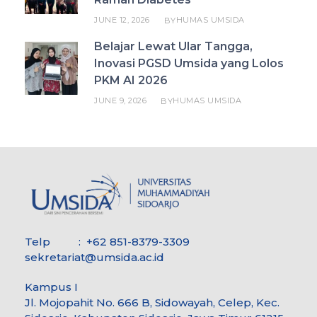
JUNE 12, 2026
HUMAS UMSIDA
BY
Belajar Lewat Ular Tangga,
Inovasi PGSD Umsida yang Lolos
PKM AI 2026
JUNE 9, 2026
HUMAS UMSIDA
BY
Telp : +62 851-8379-3309
sekretariat@umsida.ac.id
Kampus I
Jl. Mojopahit No. 666 B, Sidowayah, Celep, Kec.