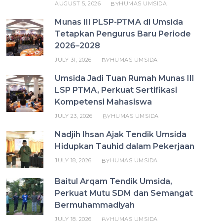
AUGUST 5, 2026
HUMAS UMSIDA
BY
Munas III PLSP-PTMA di Umsida
Tetapkan Pengurus Baru Periode
2026–2028
JULY 31, 2026
HUMAS UMSIDA
BY
Umsida Jadi Tuan Rumah Munas III
LSP PTMA, Perkuat Sertifikasi
Kompetensi Mahasiswa
JULY 23, 2026
HUMAS UMSIDA
BY
Nadjih Ihsan Ajak Tendik Umsida
Hidupkan Tauhid dalam Pekerjaan
JULY 18, 2026
HUMAS UMSIDA
BY
Baitul Arqam Tendik Umsida,
Perkuat Mutu SDM dan Semangat
Bermuhammadiyah
JULY 18, 2026
HUMAS UMSIDA
BY