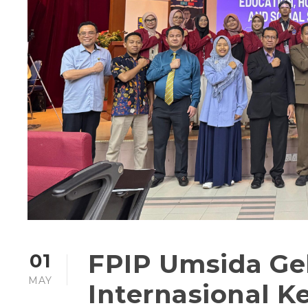
FPIP Umsida Gel
01
MAY
Internasional K