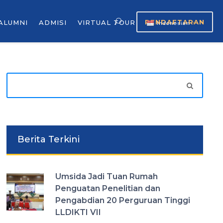
PENDAFTARAN
ALUMNI
ADMISI
VIRTUAL TOUR
Indonesian
▼
Berita Terkini
Umsida Jadi Tuan Rumah
Penguatan Penelitian dan
Pengabdian 20 Perguruan Tinggi
LLDIKTI VII