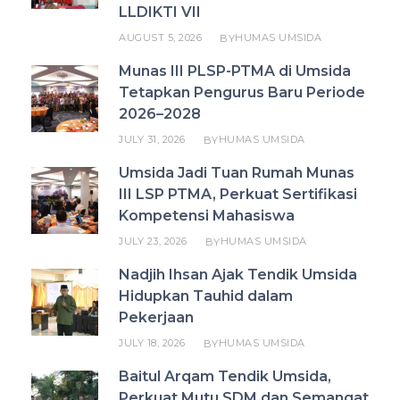
LLDIKTI VII
AUGUST 5, 2026
HUMAS UMSIDA
BY
Munas III PLSP-PTMA di Umsida
Tetapkan Pengurus Baru Periode
2026–2028
JULY 31, 2026
HUMAS UMSIDA
BY
Umsida Jadi Tuan Rumah Munas
III LSP PTMA, Perkuat Sertifikasi
Kompetensi Mahasiswa
JULY 23, 2026
HUMAS UMSIDA
BY
Nadjih Ihsan Ajak Tendik Umsida
Hidupkan Tauhid dalam
Pekerjaan
JULY 18, 2026
HUMAS UMSIDA
BY
Baitul Arqam Tendik Umsida,
Perkuat Mutu SDM dan Semangat