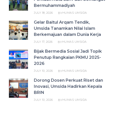
Bermuhammadiyah
JULY 18, 2026
HUMAS UMSIDA
BY
Gelar Baitul Arqam Tendik,
Umsida Tanamkan Nilai Islam
Berkemajuan dalam Dunia Kerja
JULY 17, 2026
HUMAS UMSIDA
BY
Bijak Bermedia Sosial Jadi Topik
Penutup Rangkaian PKMU 2025-
2026
JULY 10, 2026
HUMAS UMSIDA
BY
Dorong Dosen Perkuat Riset dan
Inovasi, Umsida Hadirkan Kepala
BRIN
JULY 10, 2026
HUMAS UMSIDA
BY