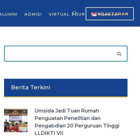
PENDAFTARAN
ALUMNI
ADMISI
VIRTUAL TOUR
Indonesian
▼
Berita Terkini
Umsida Jadi Tuan Rumah
Penguatan Penelitian dan
Pengabdian 20 Perguruan Tinggi
LLDIKTI VII