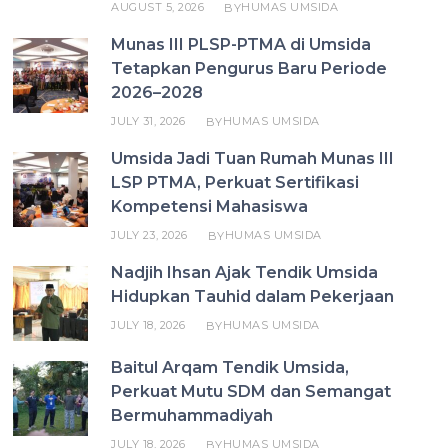
AUGUST 5, 2026
HUMAS UMSIDA
BY
Munas III PLSP-PTMA di Umsida
Tetapkan Pengurus Baru Periode
2026–2028
JULY 31, 2026
HUMAS UMSIDA
BY
Umsida Jadi Tuan Rumah Munas III
LSP PTMA, Perkuat Sertifikasi
Kompetensi Mahasiswa
JULY 23, 2026
HUMAS UMSIDA
BY
Nadjih Ihsan Ajak Tendik Umsida
Hidupkan Tauhid dalam Pekerjaan
JULY 18, 2026
HUMAS UMSIDA
BY
Baitul Arqam Tendik Umsida,
Perkuat Mutu SDM dan Semangat
Bermuhammadiyah
JULY 18, 2026
HUMAS UMSIDA
BY