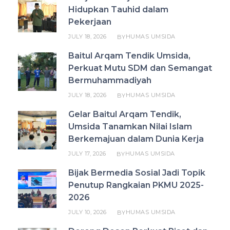
Hidupkan Tauhid dalam
Pekerjaan
JULY 18, 2026
HUMAS UMSIDA
BY
Baitul Arqam Tendik Umsida,
Perkuat Mutu SDM dan Semangat
Bermuhammadiyah
JULY 18, 2026
HUMAS UMSIDA
BY
Gelar Baitul Arqam Tendik,
Umsida Tanamkan Nilai Islam
Berkemajuan dalam Dunia Kerja
JULY 17, 2026
HUMAS UMSIDA
BY
Bijak Bermedia Sosial Jadi Topik
Penutup Rangkaian PKMU 2025-
2026
JULY 10, 2026
HUMAS UMSIDA
BY