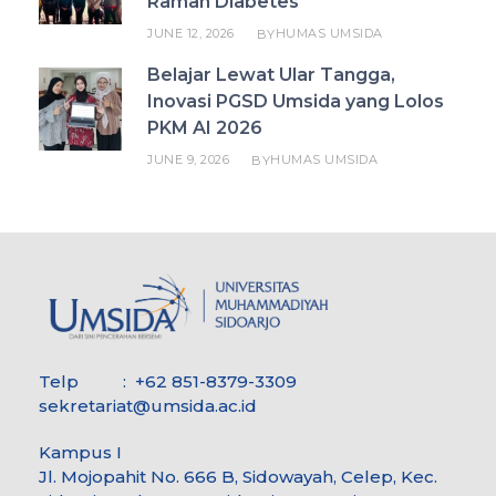
Ramah Diabetes
JUNE 12, 2026
HUMAS UMSIDA
BY
Belajar Lewat Ular Tangga,
Inovasi PGSD Umsida yang Lolos
PKM AI 2026
JUNE 9, 2026
HUMAS UMSIDA
BY
Telp : +62 851-8379-3309
sekretariat@umsida.ac.id
Kampus I
Jl. Mojopahit No. 666 B, Sidowayah, Celep, Kec.