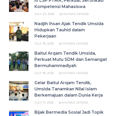
III LSP PTMA, Perkuat Sertifikasi
Kompetensi Mahasiswa
JULY 23, 2026
HUMAS UMSIDA
BY
Nadjih Ihsan Ajak Tendik Umsida
Hidupkan Tauhid dalam
Pekerjaan
JULY 18, 2026
HUMAS UMSIDA
BY
Baitul Arqam Tendik Umsida,
Perkuat Mutu SDM dan Semangat
Bermuhammadiyah
JULY 18, 2026
HUMAS UMSIDA
BY
Gelar Baitul Arqam Tendik,
Umsida Tanamkan Nilai Islam
Berkemajuan dalam Dunia Kerja
JULY 17, 2026
HUMAS UMSIDA
BY
Bijak Bermedia Sosial Jadi Topik