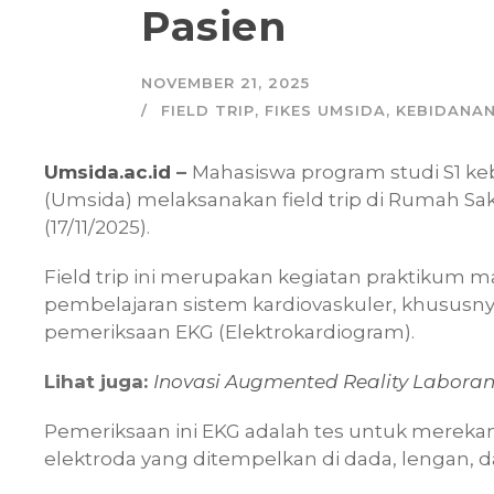
Pasien
NOVEMBER 21, 2025
FIELD TRIP
,
FIKES UMSIDA
,
KEBIDANAN
Umsida.ac.id
–
Mahasiswa program studi S1 k
(Umsida) melaksanakan field trip di Rumah S
(17/11/2025).
Field trip ini merupakan kegiatan praktikum ma
pembelajaran sistem kardiovaskuler, khusu
pemeriksaan EKG (Elektrokardiogram).
Lihat juga:
Inovasi Augmented Reality Labora
Pemeriksaan ini EKG adalah tes untuk merekam
elektroda yang ditempelkan di dada, lengan, da