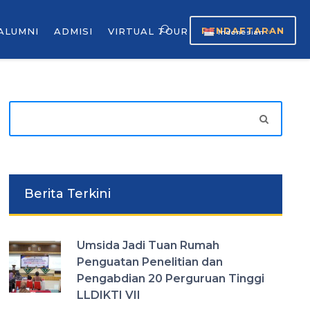
PENDAFTARAN
ALUMNI
ADMISI
VIRTUAL TOUR
Indonesian
▼
Berita Terkini
Umsida Jadi Tuan Rumah
Penguatan Penelitian dan
Pengabdian 20 Perguruan Tinggi
LLDIKTI VII