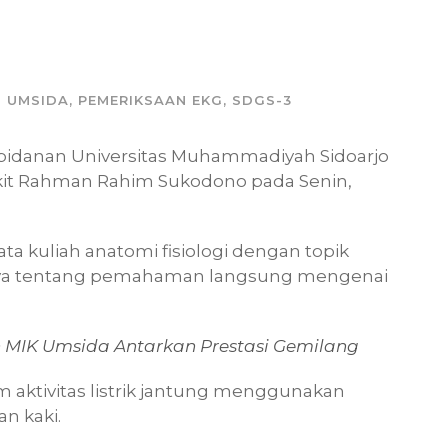
 UMSIDA
,
PEMERIKSAAN EKG
,
SDGS-3
ebidanan Universitas Muhammadiyah Sidoarjo
akit Rahman Rahim Sukodono pada Senin,
ta kuliah anatomi fisiologi dengan topik
snya tentang pemahaman langsung mengenai
n MIK Umsida Antarkan Prestasi Gemilang
 aktivitas listrik jantung menggunakan
n kaki.