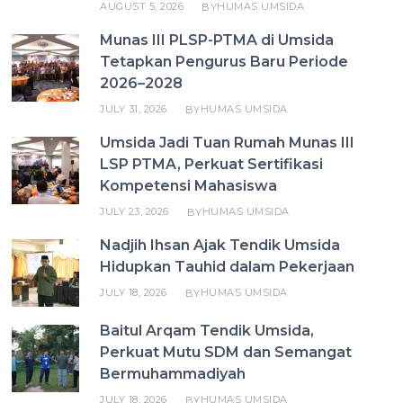
AUGUST 5, 2026
HUMAS UMSIDA
BY
Munas III PLSP-PTMA di Umsida
Tetapkan Pengurus Baru Periode
2026–2028
JULY 31, 2026
HUMAS UMSIDA
BY
Umsida Jadi Tuan Rumah Munas III
LSP PTMA, Perkuat Sertifikasi
Kompetensi Mahasiswa
JULY 23, 2026
HUMAS UMSIDA
BY
Nadjih Ihsan Ajak Tendik Umsida
Hidupkan Tauhid dalam Pekerjaan
JULY 18, 2026
HUMAS UMSIDA
BY
Baitul Arqam Tendik Umsida,
Perkuat Mutu SDM dan Semangat
Bermuhammadiyah
JULY 18, 2026
HUMAS UMSIDA
BY