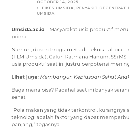
OCTOBER 14, 2025
FIKES UMSIDA
,
PENYAKIT DEGENERATI
UMSIDA
Umsida.ac.id
– Masyarakat usia produktif mer
prima.
Namun, dosen Program Studi Teknik Laborato
(TLM Umsida), Galuh Ratmana Hanum, SSi MS
usia produktif saat ini justru berpotensi menin
Lihat juga:
Membangun Kebiasaan Sehat Anak-
Bagaimana bisa? Padahal saat ini banyak sara
sehat.
“Pola makan yang tidak terkontrol, kurangnya a
teknologi adalah faktor yang dapat memperbu
panjang,” tegasnya.