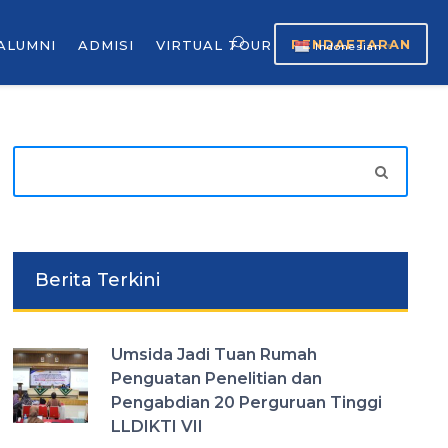
PENDAFTARAN
ALUMNI
ADMISI
VIRTUAL TOUR
Indonesian
▼
Berita Terkini
Umsida Jadi Tuan Rumah
Penguatan Penelitian dan
Pengabdian 20 Perguruan Tinggi
LLDIKTI VII