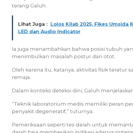
terang Galuh.
Lihat Juga :
Lolos Kilab 2025, Fikes Umsida
LED dan Audio Indicator
Ia juga menambahkan bahwa posisi tubuh yang
menimbulkan masalah postur dan otot.
Oleh karena itu, katanya, aktivitas fisik tera
remaja.
Dalam konteks deteksi dini, Galuh menjelaskan
“Teknik laboratorium medis memiliki peran p
penyakit degeneratif,” tuturnya.
Pemeriksaan seperti tes darah untuk memantau
darah bisa memberikan indikasi adanya potensi 