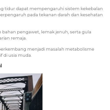
ng tidur dapat mempengaruhi sistem kekebalan
a berpengaruh pada tekanan darah dan kesehatan
 bahan pengawet, lemak jenuh, serta gula
rian remaja.
isa berkembang menjadi masalah metabolisme
f di usia muda.
i