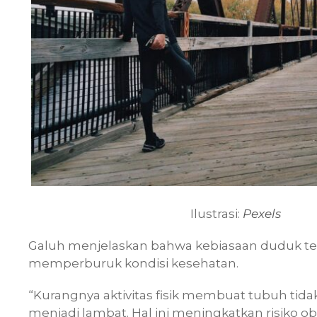
Ilustrasi:
Pexels
Galuh menjelaskan bahwa kebiasaan duduk te
memperburuk kondisi kesehatan.
“Kurangnya aktivitas fisik membuat tubuh tid
menjadi lambat. Hal ini meningkatkan risiko ob