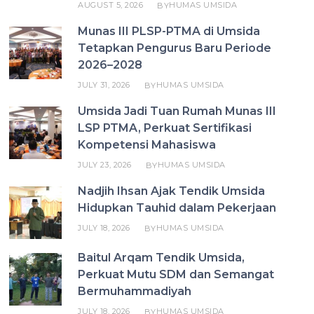
AUGUST 5, 2026
HUMAS UMSIDA
BY
Munas III PLSP-PTMA di Umsida
Tetapkan Pengurus Baru Periode
2026–2028
JULY 31, 2026
HUMAS UMSIDA
BY
Umsida Jadi Tuan Rumah Munas III
LSP PTMA, Perkuat Sertifikasi
Kompetensi Mahasiswa
JULY 23, 2026
HUMAS UMSIDA
BY
Nadjih Ihsan Ajak Tendik Umsida
Hidupkan Tauhid dalam Pekerjaan
JULY 18, 2026
HUMAS UMSIDA
BY
Baitul Arqam Tendik Umsida,
Perkuat Mutu SDM dan Semangat
Bermuhammadiyah
JULY 18, 2026
HUMAS UMSIDA
BY