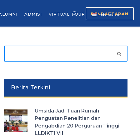
PENDAFTARAN
ALUMNI
ADMISI
VIRTUAL TOUR
Indonesian
▼
Berita Terkini
Umsida Jadi Tuan Rumah
Penguatan Penelitian dan
Pengabdian 20 Perguruan Tinggi
LLDIKTI VII