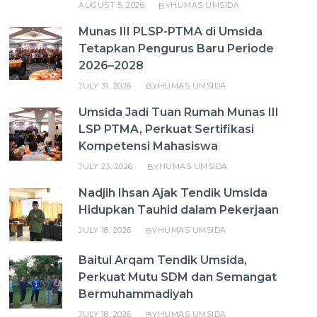
AUGUST 5, 2026
HUMAS UMSIDA
BY
Munas III PLSP-PTMA di Umsida
Tetapkan Pengurus Baru Periode
2026–2028
JULY 31, 2026
HUMAS UMSIDA
BY
Umsida Jadi Tuan Rumah Munas III
LSP PTMA, Perkuat Sertifikasi
Kompetensi Mahasiswa
JULY 23, 2026
HUMAS UMSIDA
BY
Nadjih Ihsan Ajak Tendik Umsida
Hidupkan Tauhid dalam Pekerjaan
JULY 18, 2026
HUMAS UMSIDA
BY
Baitul Arqam Tendik Umsida,
Perkuat Mutu SDM dan Semangat
Bermuhammadiyah
JULY 18, 2026
HUMAS UMSIDA
BY