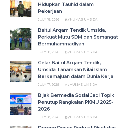
Hidupkan Tauhid dalam
Pekerjaan
JULY 18, 2026
HUMAS UMSIDA
BY
Baitul Arqam Tendik Umsida,
Perkuat Mutu SDM dan Semangat
Bermuhammadiyah
JULY 18, 2026
HUMAS UMSIDA
BY
Gelar Baitul Arqam Tendik,
Umsida Tanamkan Nilai Islam
Berkemajuan dalam Dunia Kerja
JULY 17, 2026
HUMAS UMSIDA
BY
Bijak Bermedia Sosial Jadi Topik
Penutup Rangkaian PKMU 2025-
2026
JULY 10, 2026
HUMAS UMSIDA
BY
Dorong Dosen Perkuat Riset dan