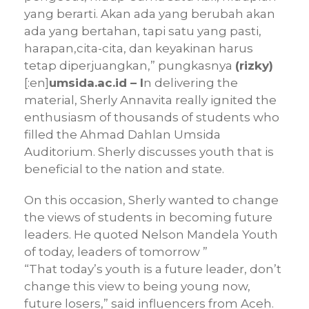
yang berarti. Akan ada yang berubah akan
ada yang bertahan, tapi satu yang pasti,
harapan,cita-cita, dan keyakinan harus
tetap diperjuangkan,” pungkasnya
(rizky)
[:en]
umsida.ac.id – I
n delivering the
material, Sherly Annavita really ignited the
enthusiasm of thousands of students who
filled the Ahmad Dahlan Umsida
Auditorium. Sherly discusses youth that is
beneficial to the nation and state.
On this occasion, Sherly wanted to change
the views of students in becoming future
leaders. He quoted Nelson Mandela Youth
of today, leaders of tomorrow ”
“That today’s youth is a future leader, don’t
change this view to being young now,
future losers,” said influencers from Aceh.