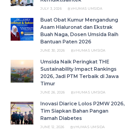
JULY 3, 2026
HUMAS UMSIDA
BY
Buat Obat Kumur Mengandung
Asam Hialuronat dan Ekstrak
Buah Naga, Dosen Umsida Raih
Bantuan Paten 2026
JUNE 30, 2026
HUMAS UMSIDA
BY
Umsida Naik Peringkat THE
Sustainability Impact Rankings
2026, Jadi PTM Terbaik di Jawa
Timur
JUNE 26, 2026
HUMAS UMSIDA
BY
Inovasi Diarice Lolos P2MW 2026,
Tim Siapkan Bahan Pangan
Ramah Diabetes
JUNE 12, 2026
HUMAS UMSIDA
BY