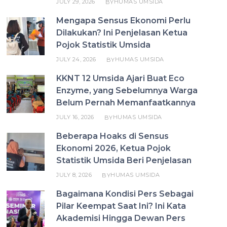
JULY 29, 2026
HUMAS UMSIDA
BY
Mengapa Sensus Ekonomi Perlu
Dilakukan? Ini Penjelasan Ketua
Pojok Statistik Umsida
JULY 24, 2026
HUMAS UMSIDA
BY
KKNT 12 Umsida Ajari Buat Eco
Enzyme, yang Sebelumnya Warga
Belum Pernah Memanfaatkannya
JULY 16, 2026
HUMAS UMSIDA
BY
Beberapa Hoaks di Sensus
Ekonomi 2026, Ketua Pojok
Statistik Umsida Beri Penjelasan
JULY 8, 2026
HUMAS UMSIDA
BY
Bagaimana Kondisi Pers Sebagai
Pilar Keempat Saat Ini? Ini Kata
Akademisi Hingga Dewan Pers