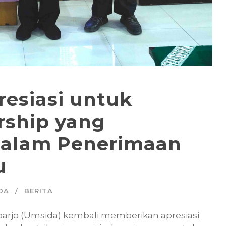
resiasi untuk
rship yang
dalam Penerimaan
u
DA
BERITA
oarjo (Umsida) kembali memberikan apresiasi