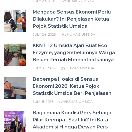
JULY 29, 2026
HUMAS UMSIDA
BY
Mengapa Sensus Ekonomi Perlu
Dilakukan? Ini Penjelasan Ketua
Pojok Statistik Umsida
JULY 24, 2026
HUMAS UMSIDA
BY
KKNT 12 Umsida Ajari Buat Eco
Enzyme, yang Sebelumnya Warga
Belum Pernah Memanfaatkannya
JULY 16, 2026
HUMAS UMSIDA
BY
Beberapa Hoaks di Sensus
Ekonomi 2026, Ketua Pojok
Statistik Umsida Beri Penjelasan
JULY 8, 2026
HUMAS UMSIDA
BY
Bagaimana Kondisi Pers Sebagai
Pilar Keempat Saat Ini? Ini Kata
Akademisi Hingga Dewan Pers