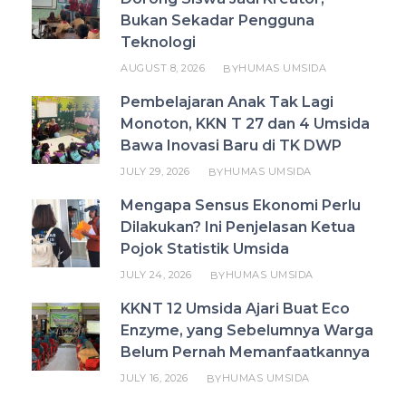
Bukan Sekadar Pengguna
Teknologi
AUGUST 8, 2026
HUMAS UMSIDA
BY
Pembelajaran Anak Tak Lagi
Monoton, KKN T 27 dan 4 Umsida
Bawa Inovasi Baru di TK DWP
JULY 29, 2026
HUMAS UMSIDA
BY
Mengapa Sensus Ekonomi Perlu
Dilakukan? Ini Penjelasan Ketua
Pojok Statistik Umsida
JULY 24, 2026
HUMAS UMSIDA
BY
KKNT 12 Umsida Ajari Buat Eco
Enzyme, yang Sebelumnya Warga
Belum Pernah Memanfaatkannya
JULY 16, 2026
HUMAS UMSIDA
BY