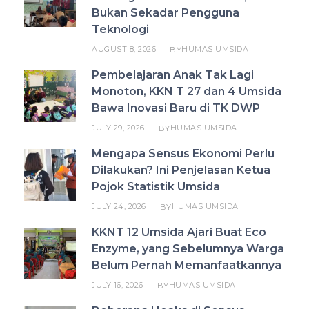
Bukan Sekadar Pengguna
Teknologi
AUGUST 8, 2026
HUMAS UMSIDA
BY
Pembelajaran Anak Tak Lagi
Monoton, KKN T 27 dan 4 Umsida
Bawa Inovasi Baru di TK DWP
JULY 29, 2026
HUMAS UMSIDA
BY
Mengapa Sensus Ekonomi Perlu
Dilakukan? Ini Penjelasan Ketua
Pojok Statistik Umsida
JULY 24, 2026
HUMAS UMSIDA
BY
KKNT 12 Umsida Ajari Buat Eco
Enzyme, yang Sebelumnya Warga
Belum Pernah Memanfaatkannya
JULY 16, 2026
HUMAS UMSIDA
BY