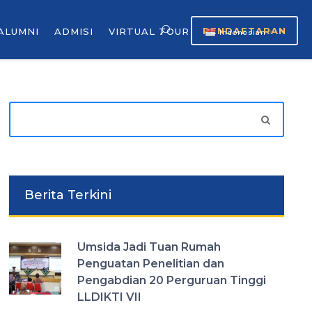
PENDAFTARAN
ALUMNI
ADMISI
VIRTUAL TOUR
Indonesian
▼
Berita Terkini
Umsida Jadi Tuan Rumah
Penguatan Penelitian dan
Pengabdian 20 Perguruan Tinggi
LLDIKTI VII