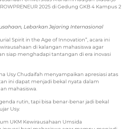
 GROWPRENEUR 2025 di Gedung GKB 4 Kampus 2
usahaan, Lebarkan Jejaring Internasional
l Spirit in the Age of Innovation”, acara ini
irausahaan di kalangan mahasiswa agar
 siap menghadapi tantangan di era inovasi
a Usy Chudaifah menyampaikan apresiasi atas
tan ini dapat menjadi bekal nyata dalam
an mahasiswa.
enda rutin, tapi bisa benar-benar jadi bekal
jar Usy.
a Umum UKM Kewirausahaan Umsida
 inovasi bagi mahasiswa agar mampu menjadi