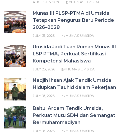
AUGUST 5, 2026
HUMAS UMSIDA
BY
Munas III PLSP-PTMA di Umsida
Tetapkan Pengurus Baru Periode
2026–2028
JULY 31, 2026
HUMAS UMSIDA
BY
Umsida Jadi Tuan Rumah Munas III
LSP PTMA, Perkuat Sertifikasi
Kompetensi Mahasiswa
JULY 23, 2026
HUMAS UMSIDA
BY
Nadjih Ihsan Ajak Tendik Umsida
Hidupkan Tauhid dalam Pekerjaan
JULY 18, 2026
HUMAS UMSIDA
BY
Baitul Arqam Tendik Umsida,
Perkuat Mutu SDM dan Semangat
Bermuhammadiyah
JULY 18, 2026
HUMAS UMSIDA
BY