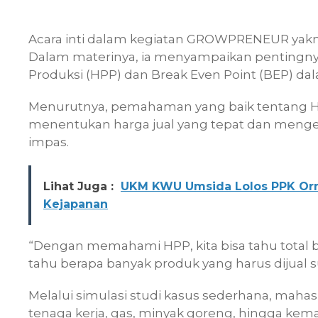
Acara inti dalam kegiatan GROWPRENEUR yakn
Dalam materinya, ia menyampaikan penting
Produksi (HPP) dan Break Even Point (BEP) d
Menurutnya, pemahaman yang baik tentang 
menentukan harga jual yang tepat dan menge
impas.
Lihat Juga :
UKM KWU Umsida Lolos PPK Orm
Kejapanan
“Dengan memahami HPP, kita bisa tahu total bi
tahu berapa banyak produk yang harus dijual sup
Melalui simulasi studi kasus sederhana, mah
tenaga kerja, gas, minyak goreng, hingga ke