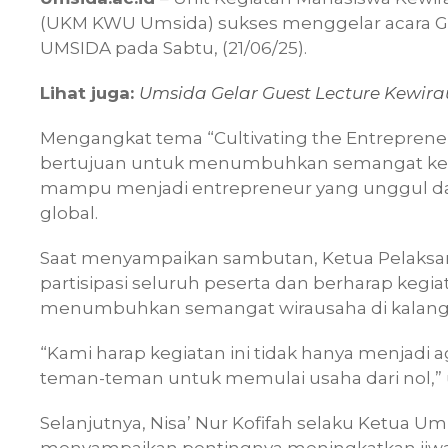
(UKM KWU Umsida) sukses menggelar acara
UMSIDA pada Sabtu, (21/06/25).
Lihat juga:
Umsida Gelar Guest Lecture Kewira
Mengangkat tema “Cultivating the Entrepreneuria
bertujuan untuk menumbuhkan semangat kew
mampu menjadi entrepreneur yang unggul dan
global.
Saat menyampaikan sambutan, Ketua Pelaksan
partisipasi seluruh peserta dan berharap kegia
menumbuhkan semangat wirausaha di kalang
“Kami harap kegiatan ini tidak hanya menjadi ag
teman-teman untuk memulai usaha dari nol,” u
Selanjutnya, Nisa’ Nur Kofifah selaku Ketu
menyampaikan pentingnya meningkatkan jiwa