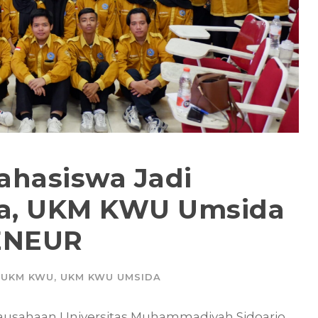
hasiswa Jadi
a, UKM KWU Umsida
ENEUR
UKM KWU
,
UKM KWU UMSIDA
rausahaan Universitas Muhammadiyah Sidoarjo