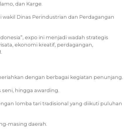
Alamo, dan Karge.
adi wakil Dinas Perindustrian dan Perdagangan
nesia”, expo ini menjadi wadah strategis
ata, ekonomi kreatif, perdagangan,
M.
imeriahkan dengan berbagai kegiatan penunjang.
s seni, hingga awarding.
gan lomba tari tradisional yang diikuti puluhan
ing-masing daerah.