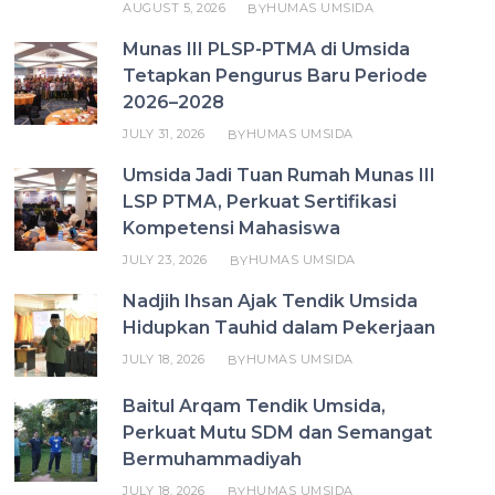
AUGUST 5, 2026
HUMAS UMSIDA
BY
Munas III PLSP-PTMA di Umsida
Tetapkan Pengurus Baru Periode
2026–2028
JULY 31, 2026
HUMAS UMSIDA
BY
Umsida Jadi Tuan Rumah Munas III
LSP PTMA, Perkuat Sertifikasi
Kompetensi Mahasiswa
JULY 23, 2026
HUMAS UMSIDA
BY
Nadjih Ihsan Ajak Tendik Umsida
Hidupkan Tauhid dalam Pekerjaan
JULY 18, 2026
HUMAS UMSIDA
BY
Baitul Arqam Tendik Umsida,
Perkuat Mutu SDM dan Semangat
Bermuhammadiyah
JULY 18, 2026
HUMAS UMSIDA
BY