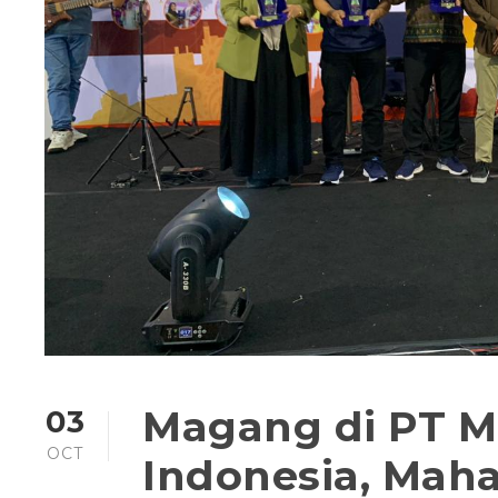
Magang di PT Me
03
OCT
Indonesia, Mah