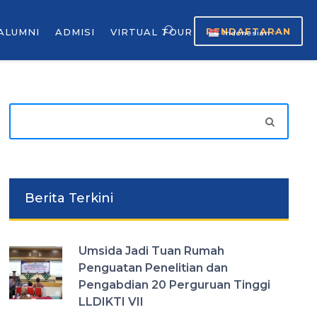
PENDAFTARAN
ALUMNI
ADMISI
VIRTUAL TOUR
Indonesian
▼
Berita Terkini
Umsida Jadi Tuan Rumah
Penguatan Penelitian dan
Pengabdian 20 Perguruan Tinggi
LLDIKTI VII