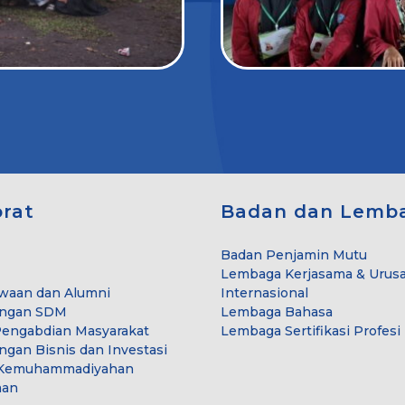
orat
Badan dan Lemb
Badan Penjamin Mutu
Lembaga Kerjasama & Urus
waan dan Alumni
Internasional
ngan SDM
Lembaga Bahasa
Pengabdian Masyarakat
Lembaga Sertifikasi Profesi
an Bisnis dan Investasi
& Kemuhammadiyahan
aan