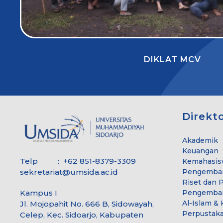
DIKLAT MCV
Direkt
Akademik
Keuangan
Telp : +62 851-8379-3309
Kemahasis
sekretariat@umsida.ac.id
Pengemba
Riset dan 
Kampus I
Pengembang
Al-Islam 
Jl. Mojopahit No. 666 B, Sidowayah,
Perpustak
Celep, Kec. Sidoarjo, Kabupaten