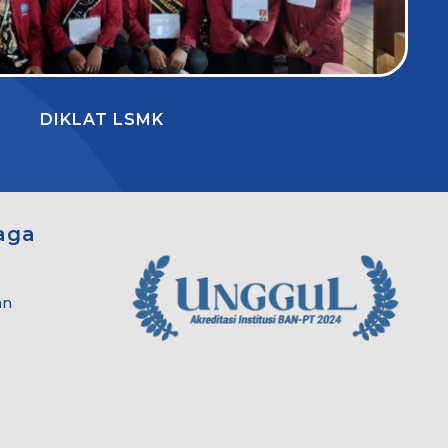
DIKLAT LSMK
aga
an