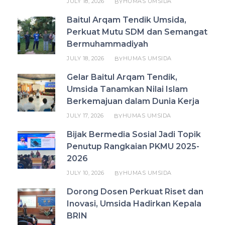
JULY 18, 2026
HUMAS UMSIDA
BY
Baitul Arqam Tendik Umsida,
Perkuat Mutu SDM dan Semangat
Bermuhammadiyah
JULY 18, 2026
HUMAS UMSIDA
BY
Gelar Baitul Arqam Tendik,
Umsida Tanamkan Nilai Islam
Berkemajuan dalam Dunia Kerja
JULY 17, 2026
HUMAS UMSIDA
BY
Bijak Bermedia Sosial Jadi Topik
Penutup Rangkaian PKMU 2025-
2026
JULY 10, 2026
HUMAS UMSIDA
BY
Dorong Dosen Perkuat Riset dan
Inovasi, Umsida Hadirkan Kepala
BRIN