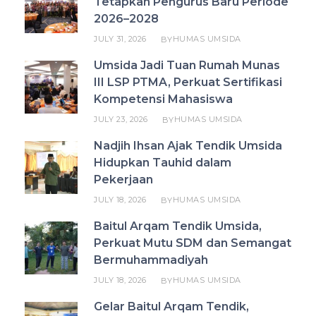
Tetapkan Pengurus Baru Periode
2026–2028
JULY 31, 2026
HUMAS UMSIDA
BY
Umsida Jadi Tuan Rumah Munas
III LSP PTMA, Perkuat Sertifikasi
Kompetensi Mahasiswa
JULY 23, 2026
HUMAS UMSIDA
BY
Nadjih Ihsan Ajak Tendik Umsida
Hidupkan Tauhid dalam
Pekerjaan
JULY 18, 2026
HUMAS UMSIDA
BY
Baitul Arqam Tendik Umsida,
Perkuat Mutu SDM dan Semangat
Bermuhammadiyah
JULY 18, 2026
HUMAS UMSIDA
BY
Gelar Baitul Arqam Tendik,