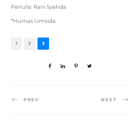
Penulis: Rani Syahda
*Humas Umsida
1
2
3
PREV
NEXT