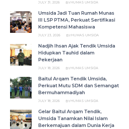
JULY 31, 2026
HUMAS UMSIDA
BY
Umsida Jadi Tuan Rumah Munas
III LSP PTMA, Perkuat Sertifikasi
Kompetensi Mahasiswa
JULY 23, 2026
HUMAS UMSIDA
BY
Nadjih Ihsan Ajak Tendik Umsida
Hidupkan Tauhid dalam
Pekerjaan
JULY 18, 2026
HUMAS UMSIDA
BY
Baitul Arqam Tendik Umsida,
Perkuat Mutu SDM dan Semangat
Bermuhammadiyah
JULY 18, 2026
HUMAS UMSIDA
BY
Gelar Baitul Arqam Tendik,
Umsida Tanamkan Nilai Islam
Berkemajuan dalam Dunia Kerja