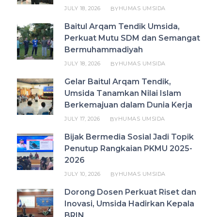
JULY 18, 2026
HUMAS UMSIDA
BY
Baitul Arqam Tendik Umsida,
Perkuat Mutu SDM dan Semangat
Bermuhammadiyah
JULY 18, 2026
HUMAS UMSIDA
BY
Gelar Baitul Arqam Tendik,
Umsida Tanamkan Nilai Islam
Berkemajuan dalam Dunia Kerja
JULY 17, 2026
HUMAS UMSIDA
BY
Bijak Bermedia Sosial Jadi Topik
Penutup Rangkaian PKMU 2025-
2026
JULY 10, 2026
HUMAS UMSIDA
BY
Dorong Dosen Perkuat Riset dan
Inovasi, Umsida Hadirkan Kepala
BRIN