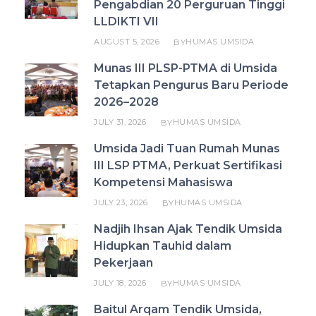
Pengabdian 20 Perguruan Tinggi
LLDIKTI VII
AUGUST 5, 2026
HUMAS UMSIDA
BY
Munas III PLSP-PTMA di Umsida
Tetapkan Pengurus Baru Periode
2026–2028
JULY 31, 2026
HUMAS UMSIDA
BY
Umsida Jadi Tuan Rumah Munas
III LSP PTMA, Perkuat Sertifikasi
Kompetensi Mahasiswa
JULY 23, 2026
HUMAS UMSIDA
BY
Nadjih Ihsan Ajak Tendik Umsida
Hidupkan Tauhid dalam
Pekerjaan
JULY 18, 2026
HUMAS UMSIDA
BY
Baitul Arqam Tendik Umsida,