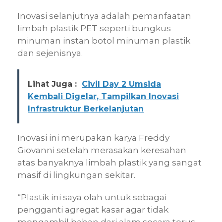
Inovasi selanjutnya adalah pemanfaatan
limbah plastik PET seperti bungkus
minuman instan botol minuman plastik
dan sejenisnya.
Lihat Juga :
Civil Day 2 Umsida
Kembali Digelar, Tampilkan Inovasi
Infrastruktur Berkelanjutan
Inovasi ini merupakan karya Freddy
Giovanni setelah merasakan keresahan
atas banyaknya limbah plastik yang sangat
masif di lingkungan sekitar.
“Plastik ini saya olah untuk sebagai
pengganti agregat kasar agar tidak
mengambil bahan dari alam secara terus-