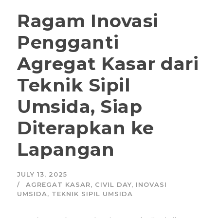
Ragam Inovasi
Pengganti
Agregat Kasar dari
Teknik Sipil
Umsida, Siap
Diterapkan ke
Lapangan
JULY 13, 2025
AGREGAT KASAR
,
CIVIL DAY
,
INOVASI
UMSIDA
,
TEKNIK SIPIL UMSIDA