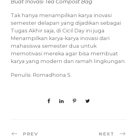
Buat Inovasi Tea Compost Bag
Tak hanya menampilkan karya inovasi
semester delapan yang dijadikan sebagai
Tugas Akhir saja, di Cicil Day ini juga
Menampilkan karya-karya inovasi dari
mahasiswa semester dua untuk
memotivasi mereka agar bisa membuat
karya yang modern dan ramah lingkungan.
Penulis: Romadhona S.
PREV
NEXT