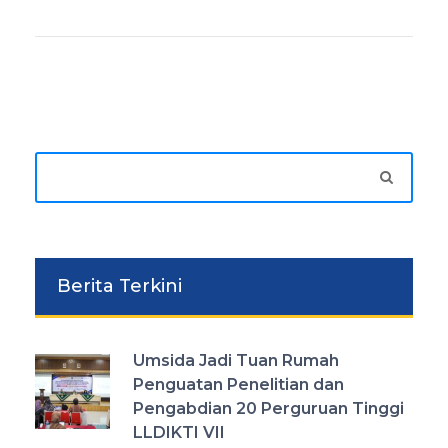
Berita Terkini
Umsida Jadi Tuan Rumah
Penguatan Penelitian dan
Pengabdian 20 Perguruan Tinggi
LLDIKTI VII