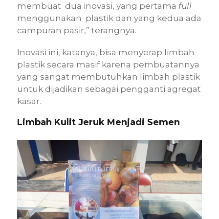
membuat dua inovasi, yang pertama
full
menggunakan plastik dan yang kedua ada
campuran pasir,” terangnya.
Inovasi ini, katanya, bisa menyerap limbah
plastik secara masif karena pembuatannya
yang sangat membutuhkan limbah plastik
untuk dijadikan sebagai pengganti agregat
kasar.
Limbah Kulit Jeruk Menjadi Semen