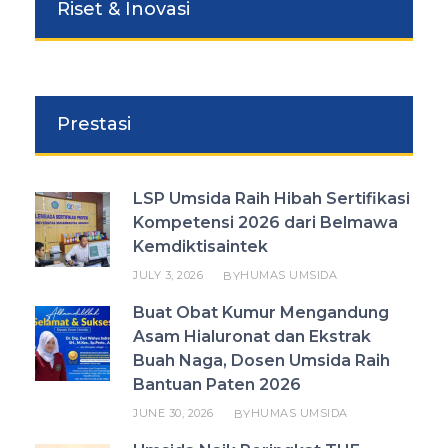
Riset & Inovasi
Prestasi
LSP Umsida Raih Hibah Sertifikasi
Kompetensi 2026 dari Belmawa
Kemdiktisaintek
JULY 3, 2026
HUMAS UMSIDA
BY
Buat Obat Kumur Mengandung
Asam Hialuronat dan Ekstrak
Buah Naga, Dosen Umsida Raih
Bantuan Paten 2026
JUNE 30, 2026
HUMAS UMSIDA
BY