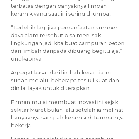
terbatas dengan banyaknya limbah
keramik yang saat ini sering dijumpai.
“Terlebih lagi jika pemanfaatan sumber
daya alam tersebut bisa merusak
lingkungan jadi kita buat campuran beton
dari limbah daripada dibuang begitu aja,”
ungkapnya.
Agregat kasar dari limbah keramik ini
sudah melalui beberapa tes uji kuat dan
dinilai layak untuk diterapkan
Firman mulai membuat inovasi ini sejak
sekitar Maret bulan lalu setelah ia melihat
banyaknya sampah keramik di tempatnya
bekerja.