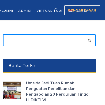
PENDAFTARAN
ALUMNI
ADMISI
VIRTUAL TOUR
Indonesian
▼
Berita Terkini
Umsida Jadi Tuan Rumah
Penguatan Penelitian dan
Pengabdian 20 Perguruan Tinggi
LLDIKTI VII