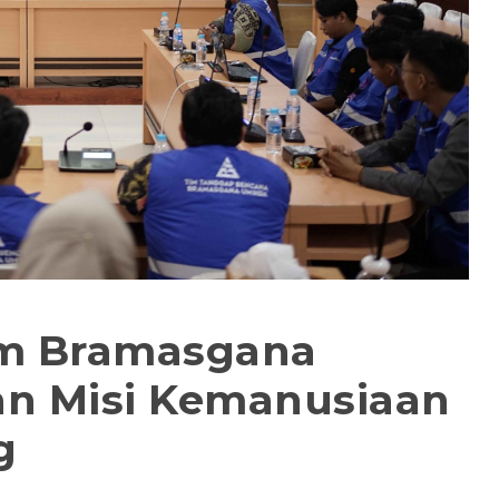
im Bramasgana
an Misi Kemanusiaan
g