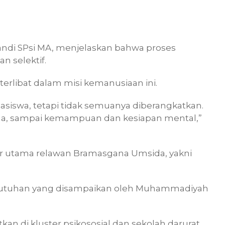
andi SPsi MA, menjelaskan bahwa proses
n selektif.
terlibat dalam misi kemanusiaan ini.
iswa, tetapi tidak semuanya diberangkatkan.
g tua, sampai kemampuan dan kesiapan mental,”
uster utama relawan Bramasgana Umsida, yakni
.
ebutuhan yang disampaikan oleh Muhammadiyah
an di kluster psikososial dan sekolah darurat,