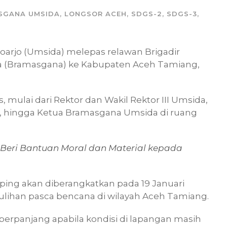
SGANA UMSIDA
,
LONGSOR ACEH
,
SDGS-2
,
SDGS-3
,
arjo (Umsida) melepas relawan Brigadir
 (Bramasgana) ke Kabupaten Aceh Tamiang,
s, mulai dari Rektor dan Wakil Rektor III Umsida,
, hingga Ketua Bramasgana Umsida di ruang
eri Bantuan Moral dan Material kepada
ng akan diberangkatkan pada 19 Januari
lihan pasca bencana di wilayah Aceh Tamiang.
erpanjang apabila kondisi di lapangan masih