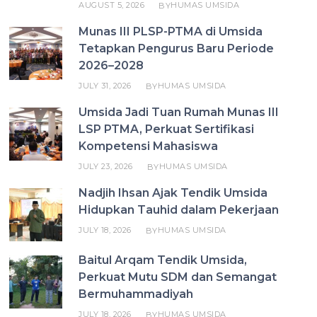
AUGUST 5, 2026
HUMAS UMSIDA
BY
Munas III PLSP-PTMA di Umsida
Tetapkan Pengurus Baru Periode
2026–2028
JULY 31, 2026
HUMAS UMSIDA
BY
Umsida Jadi Tuan Rumah Munas III
LSP PTMA, Perkuat Sertifikasi
Kompetensi Mahasiswa
JULY 23, 2026
HUMAS UMSIDA
BY
Nadjih Ihsan Ajak Tendik Umsida
Hidupkan Tauhid dalam Pekerjaan
JULY 18, 2026
HUMAS UMSIDA
BY
Baitul Arqam Tendik Umsida,
Perkuat Mutu SDM dan Semangat
Bermuhammadiyah
JULY 18, 2026
HUMAS UMSIDA
BY