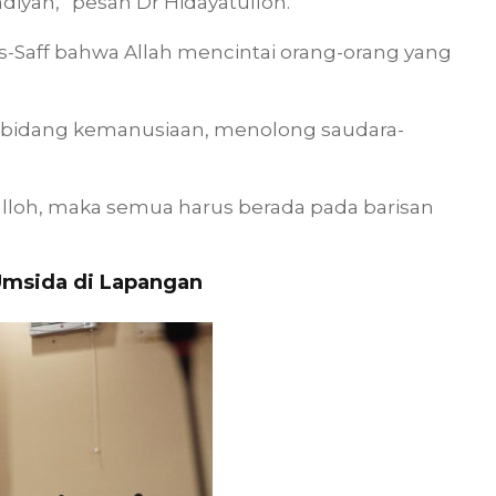
ah,” pesan Dr Hidayatulloh.
s-Saff bahwa Allah mencintai orang-orang yang
i bidang kemanusiaan, menolong saudara-
atulloh, maka semua harus berada pada barisan
Umsida di Lapangan