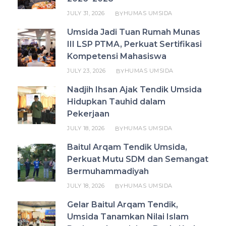
JULY 31, 2026
HUMAS UMSIDA
BY
Umsida Jadi Tuan Rumah Munas
III LSP PTMA, Perkuat Sertifikasi
Kompetensi Mahasiswa
JULY 23, 2026
HUMAS UMSIDA
BY
Nadjih Ihsan Ajak Tendik Umsida
Hidupkan Tauhid dalam
Pekerjaan
JULY 18, 2026
HUMAS UMSIDA
BY
Baitul Arqam Tendik Umsida,
Perkuat Mutu SDM dan Semangat
Bermuhammadiyah
JULY 18, 2026
HUMAS UMSIDA
BY
Gelar Baitul Arqam Tendik,
Umsida Tanamkan Nilai Islam