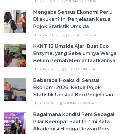
JULY 29, 2026
HUMAS UMSIDA
BY
Mengapa Sensus Ekonomi Perlu
Dilakukan? Ini Penjelasan Ketua
Pojok Statistik Umsida
JULY 24, 2026
HUMAS UMSIDA
BY
KKNT 12 Umsida Ajari Buat Eco
Enzyme, yang Sebelumnya Warga
Belum Pernah Memanfaatkannya
JULY 16, 2026
HUMAS UMSIDA
BY
Beberapa Hoaks di Sensus
Ekonomi 2026, Ketua Pojok
Statistik Umsida Beri Penjelasan
JULY 8, 2026
HUMAS UMSIDA
BY
Bagaimana Kondisi Pers Sebagai
Pilar Keempat Saat Ini? Ini Kata
Akademisi Hingga Dewan Pers