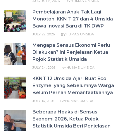
AUGUST 8, 2026
HUMAS UMSIDA
BY
Pembelajaran Anak Tak Lagi
Monoton, KKN T 27 dan 4 Umsida
Bawa Inovasi Baru di TK DWP
JULY 29, 2026
HUMAS UMSIDA
BY
Mengapa Sensus Ekonomi Perlu
Dilakukan? Ini Penjelasan Ketua
Pojok Statistik Umsida
JULY 24, 2026
HUMAS UMSIDA
BY
KKNT 12 Umsida Ajari Buat Eco
Enzyme, yang Sebelumnya Warga
Belum Pernah Memanfaatkannya
JULY 16, 2026
HUMAS UMSIDA
BY
Beberapa Hoaks di Sensus
Ekonomi 2026, Ketua Pojok
Statistik Umsida Beri Penjelasan