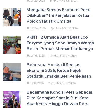
JULY 29, 2026
HUMAS UMSIDA
BY
Mengapa Sensus Ekonomi Perlu
Dilakukan? Ini Penjelasan Ketua
Pojok Statistik Umsida
JULY 24, 2026
HUMAS UMSIDA
BY
KKNT 12 Umsida Ajari Buat Eco
Enzyme, yang Sebelumnya Warga
Belum Pernah Memanfaatkannya
JULY 16, 2026
HUMAS UMSIDA
BY
Beberapa Hoaks di Sensus
Ekonomi 2026, Ketua Pojok
Statistik Umsida Beri Penjelasan
JULY 8, 2026
HUMAS UMSIDA
BY
Bagaimana Kondisi Pers Sebagai
Pilar Keempat Saat Ini? Ini Kata
Akademisi Hingga Dewan Pers