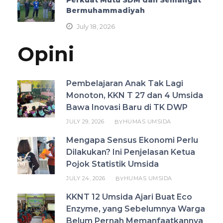
Perkuat Mutu SDM dan Semangat
Bermuhammadiyah
July 18, 2026
Opini
Pembelajaran Anak Tak Lagi
Monoton, KKN T 27 dan 4 Umsida
Bawa Inovasi Baru di TK DWP
JULY 29, 2026
HUMAS UMSIDA
BY
Mengapa Sensus Ekonomi Perlu
Dilakukan? Ini Penjelasan Ketua
Pojok Statistik Umsida
JULY 24, 2026
HUMAS UMSIDA
BY
KKNT 12 Umsida Ajari Buat Eco
Enzyme, yang Sebelumnya Warga
Belum Pernah Memanfaatkannya