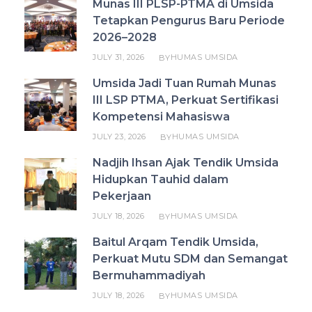
Munas III PLSP-PTMA di Umsida
Tetapkan Pengurus Baru Periode
2026–2028
JULY 31, 2026
HUMAS UMSIDA
BY
Umsida Jadi Tuan Rumah Munas
III LSP PTMA, Perkuat Sertifikasi
Kompetensi Mahasiswa
JULY 23, 2026
HUMAS UMSIDA
BY
Nadjih Ihsan Ajak Tendik Umsida
Hidupkan Tauhid dalam
Pekerjaan
JULY 18, 2026
HUMAS UMSIDA
BY
Baitul Arqam Tendik Umsida,
Perkuat Mutu SDM dan Semangat
Bermuhammadiyah
JULY 18, 2026
HUMAS UMSIDA
BY