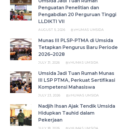
Umsida Jadi Tuan Rumah
Penguatan Penelitian dan
Pengabdian 20 Perguruan Tinggi
LLDIKTI VII
AUGUST 5, 2026
HUMAS UMSIDA
BY
Munas III PLSP-PTMA di Umsida
Tetapkan Pengurus Baru Periode
2026–2028
JULY 31, 2026
HUMAS UMSIDA
BY
Umsida Jadi Tuan Rumah Munas
III LSP PTMA, Perkuat Sertifikasi
Kompetensi Mahasiswa
JULY 23, 2026
HUMAS UMSIDA
BY
Nadjih Ihsan Ajak Tendik Umsida
Hidupkan Tauhid dalam
Pekerjaan
JULY 18, 2026
HUMAS UMSIDA
BY