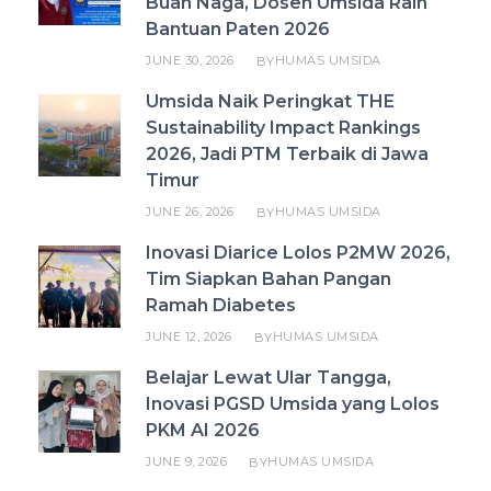
Buah Naga, Dosen Umsida Raih
Bantuan Paten 2026
JUNE 30, 2026
HUMAS UMSIDA
BY
Umsida Naik Peringkat THE
Sustainability Impact Rankings
2026, Jadi PTM Terbaik di Jawa
Timur
JUNE 26, 2026
HUMAS UMSIDA
BY
Inovasi Diarice Lolos P2MW 2026,
Tim Siapkan Bahan Pangan
Ramah Diabetes
JUNE 12, 2026
HUMAS UMSIDA
BY
Belajar Lewat Ular Tangga,
Inovasi PGSD Umsida yang Lolos
PKM AI 2026
JUNE 9, 2026
HUMAS UMSIDA
BY