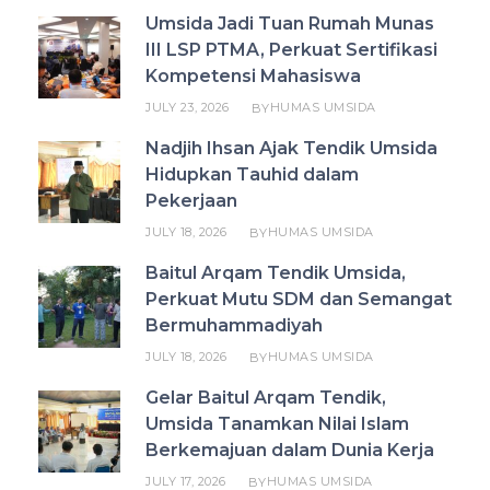
Umsida Jadi Tuan Rumah Munas
III LSP PTMA, Perkuat Sertifikasi
Kompetensi Mahasiswa
JULY 23, 2026
HUMAS UMSIDA
BY
Nadjih Ihsan Ajak Tendik Umsida
Hidupkan Tauhid dalam
Pekerjaan
JULY 18, 2026
HUMAS UMSIDA
BY
Baitul Arqam Tendik Umsida,
Perkuat Mutu SDM dan Semangat
Bermuhammadiyah
JULY 18, 2026
HUMAS UMSIDA
BY
Gelar Baitul Arqam Tendik,
Umsida Tanamkan Nilai Islam
Berkemajuan dalam Dunia Kerja
JULY 17, 2026
HUMAS UMSIDA
BY