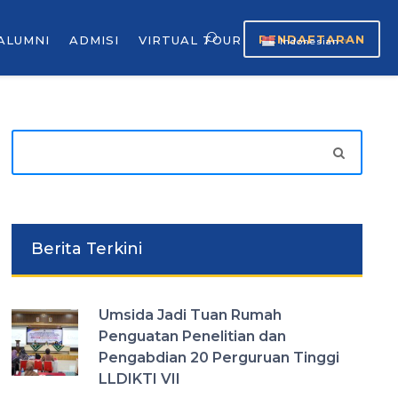
PENDAFTARAN
ALUMNI
ADMISI
VIRTUAL TOUR
Indonesian
▼
Berita Terkini
Umsida Jadi Tuan Rumah
Penguatan Penelitian dan
Pengabdian 20 Perguruan Tinggi
LLDIKTI VII