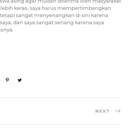
wa asing agar mudah diterima oleh masyarakat
rja lebih keras, saya harus mempertimbangkan
etapi sangat menyenangkan di sini karena
aya, dan saya sangat senang karena saya
asnya.
NEXT