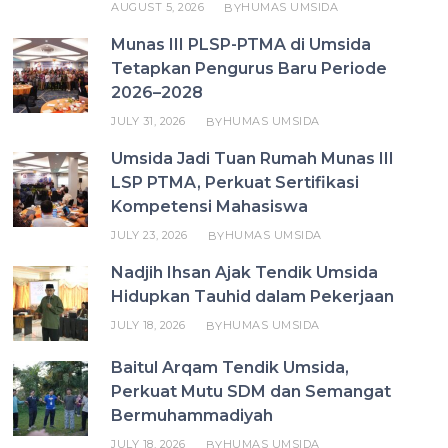
AUGUST 5, 2026
HUMAS UMSIDA
BY
Munas III PLSP-PTMA di Umsida
Tetapkan Pengurus Baru Periode
2026–2028
JULY 31, 2026
HUMAS UMSIDA
BY
Umsida Jadi Tuan Rumah Munas III
LSP PTMA, Perkuat Sertifikasi
Kompetensi Mahasiswa
JULY 23, 2026
HUMAS UMSIDA
BY
Nadjih Ihsan Ajak Tendik Umsida
Hidupkan Tauhid dalam Pekerjaan
JULY 18, 2026
HUMAS UMSIDA
BY
Baitul Arqam Tendik Umsida,
Perkuat Mutu SDM dan Semangat
Bermuhammadiyah
JULY 18, 2026
HUMAS UMSIDA
BY