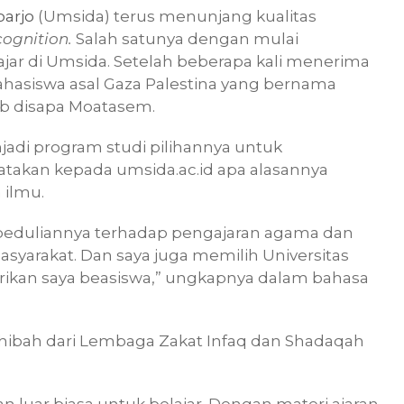
arjo
(Umsida) terus menunjang kualitas
cognition.
Salah satunya dengan mulai
ar di Umsida. Setelah beberapa kali menerima
ahasiswa asal Gaza Palestina yang bernama
ab disapa Moatasem.
adi program studi pilihannya untuk
atakan kepada umsida.ac.id apa alasannya
ilmu.
epeduliannya terhadap pengajaran agama dan
asyarakat. Dan saya juga memilih Universitas
ikan saya beasiswa,” ungkapnya dalam bahasa
hibah dari Lembaga Zakat Infaq dan Shadaqah
luar biasa untuk belajar. Dengan materi ajaran