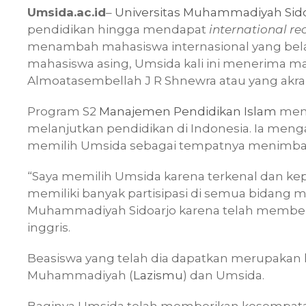
Umsida.ac.id
–
Universitas Muhammadiyah Sido
pendidikan hingga mendapat
international re
menambah mahasiswa internasional yang belaj
mahasiswa asing, Umsida kali ini menerima m
Almoatasembellah J R Shnewra atau yang akr
Program S2
Manajemen Pendidikan Islam
menj
melanjutkan pendidikan di Indonesia. Ia meng
memilih Umsida sebagai tempatnya menimba 
“Saya memilih Umsida karena terkenal dan k
memiliki banyak partisipasi di semua bidang m
Muhammadiyah Sidoarjo karena telah member
inggris.
Beasiswa yang telah dia dapatkan merupakan 
Muhammadiyah (
Lazismu
) dan Umsida.
Baginya Umsida telah memberikan kesempatan 