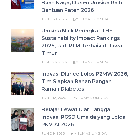
Buah Naga, Dosen Umsida Raih
Bantuan Paten 2026
JUNE 30, 2026
HUMAS UMSIDA
BY
Umsida Naik Peringkat THE
Sustainability Impact Rankings
2026, Jadi PTM Terbaik di Jawa
Timur
JUNE 26, 2026
HUMAS UMSIDA
BY
Inovasi Diarice Lolos P2MW 2026,
Tim Siapkan Bahan Pangan
Ramah Diabetes
JUNE 12, 2026
HUMAS UMSIDA
BY
Belajar Lewat Ular Tangga,
Inovasi PGSD Umsida yang Lolos
PKM AI 2026
JUNE 9, 2026
HUMAS UMSIDA
BY