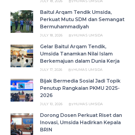
JULY 18, 2026
HUMAS UMSIDA
BY
Baitul Arqam Tendik Umsida,
Perkuat Mutu SDM dan Semangat
Bermuhammadiyah
JULY 18, 2026
HUMAS UMSIDA
BY
Gelar Baitul Arqam Tendik,
Umsida Tanamkan Nilai Islam
Berkemajuan dalam Dunia Kerja
JULY 17, 2026
HUMAS UMSIDA
BY
Bijak Bermedia Sosial Jadi Topik
Penutup Rangkaian PKMU 2025-
2026
JULY 10, 2026
HUMAS UMSIDA
BY
Dorong Dosen Perkuat Riset dan
Inovasi, Umsida Hadirkan Kepala
BRIN