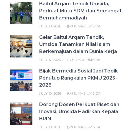
Baitul Arqam Tendik Umsida,
Perkuat Mutu SDM dan Semangat
Bermuhammadiyah
JULY 18, 2026
HUMAS UMSIDA
BY
Gelar Baitul Arqam Tendik,
Umsida Tanamkan Nilai Islam
Berkemajuan dalam Dunia Kerja
JULY 17, 2026
HUMAS UMSIDA
BY
Bijak Bermedia Sosial Jadi Topik
Penutup Rangkaian PKMU 2025-
2026
JULY 10, 2026
HUMAS UMSIDA
BY
Dorong Dosen Perkuat Riset dan
Inovasi, Umsida Hadirkan Kepala
BRIN
JULY 10, 2026
HUMAS UMSIDA
BY