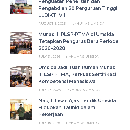
Penguatan Penelitian dan
Pengabdian 20 Perguruan Tinggi
LLDIKTI VII
AUGUST 5, 2026
HUMAS UMSIDA
BY
Munas III PLSP-PTMA di Umsida
Tetapkan Pengurus Baru Periode
2026–2028
JULY 31, 2026
HUMAS UMSIDA
BY
Umsida Jadi Tuan Rumah Munas
III LSP PTMA, Perkuat Sertifikasi
Kompetensi Mahasiswa
JULY 23, 2026
HUMAS UMSIDA
BY
Nadjih Ihsan Ajak Tendik Umsida
Hidupkan Tauhid dalam
Pekerjaan
JULY 18, 2026
HUMAS UMSIDA
BY