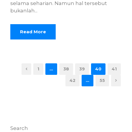
selama seharian. Namun hal tersebut
bukanlah...
Read More
1
…
38
39
40
41
42
…
55
Search