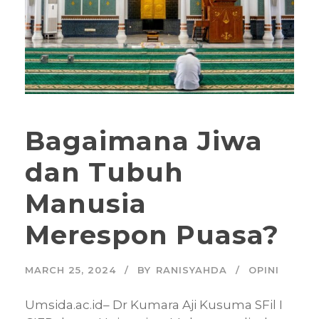
Bagaimana Jiwa
dan Tubuh
Manusia
Merespon Puasa?
MARCH 25, 2024
BY
RANISYAHDA
OPINI
Umsida.ac.id– Dr Kumara Aji Kusuma SFil I