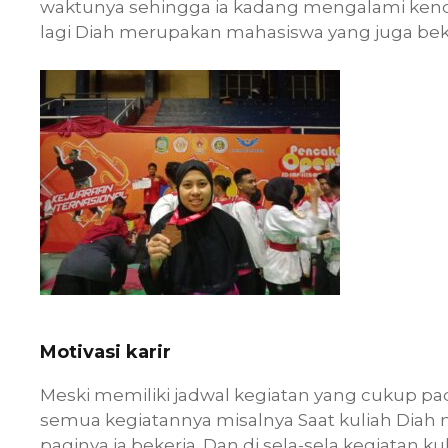
waktunya sehingga ia kadang mengalami kendal
lagi Diah merupakan mahasiswa yang juga beker
Motivasi karir
Meski memiliki jadwal kegiatan yang cukup p
semua kegiatannya misalnya Saat kuliah Dia
paginya ia bekerja. Dan di sela-sela kegiatan ku