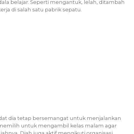
a belajar. Seperti mengantuk, lelah, ditambah
ja di salah satu pabrik sepatu.
adat dia tetap bersemangat untuk menjalankan
h memilih untuk mengambil kelas malam agar
liahnya, Diah juga aktif mengikuti organisasi