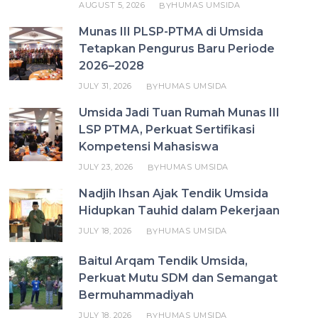
AUGUST 5, 2026
HUMAS UMSIDA
BY
Munas III PLSP-PTMA di Umsida
Tetapkan Pengurus Baru Periode
2026–2028
JULY 31, 2026
HUMAS UMSIDA
BY
Umsida Jadi Tuan Rumah Munas III
LSP PTMA, Perkuat Sertifikasi
Kompetensi Mahasiswa
JULY 23, 2026
HUMAS UMSIDA
BY
Nadjih Ihsan Ajak Tendik Umsida
Hidupkan Tauhid dalam Pekerjaan
JULY 18, 2026
HUMAS UMSIDA
BY
Baitul Arqam Tendik Umsida,
Perkuat Mutu SDM dan Semangat
Bermuhammadiyah
JULY 18, 2026
HUMAS UMSIDA
BY