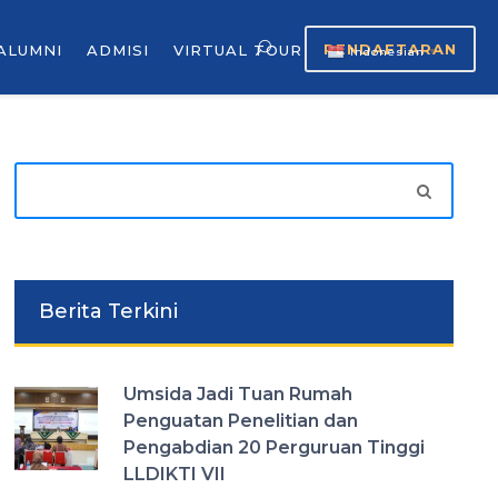
PENDAFTARAN
ALUMNI
ADMISI
VIRTUAL TOUR
Indonesian
▼
Berita Terkini
Umsida Jadi Tuan Rumah
Penguatan Penelitian dan
Pengabdian 20 Perguruan Tinggi
LLDIKTI VII