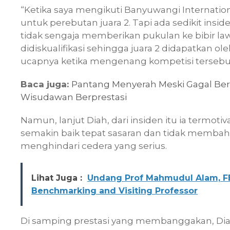
“Ketika saya mengikuti Banyuwangi Internatio
untuk perebutan juara 2. Tapi ada sedikit insi
tidak sengaja memberikan pukulan ke bibir la
didiskualifikasi sehingga juara 2 didapatkan ol
ucapnya ketika mengenang kompetisi tersebu
Baca juga:
Pantang Menyerah Meski Gagal Berul
Wisudawan Berprestasi
Namun, lanjut Diah, dari insiden itu ia termoti
semakin baik tepat sasaran dan tidak membahaya
menghindari cedera yang serius.
Lihat Juga :
Undang Prof Mahmudul Alam, F
Benchmarking and Visiting Professor
Di samping prestasi yang membanggakan, Dia