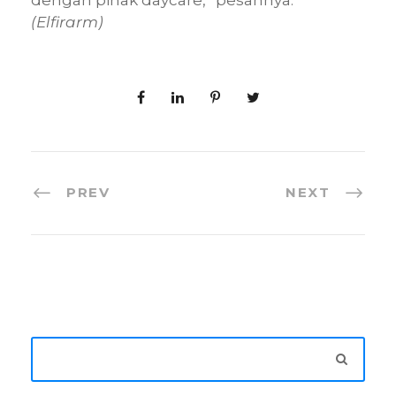
dengan pihak daycare,” pesannya.
(Elfirarm)
PREV
NEXT