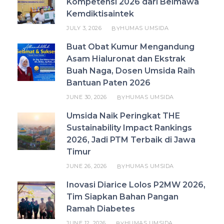
Kompetensi 2026 dari Belmawa
Kemdiktisaintek
JULY 3, 2026
HUMAS UMSIDA
BY
Buat Obat Kumur Mengandung
Asam Hialuronat dan Ekstrak
Buah Naga, Dosen Umsida Raih
Bantuan Paten 2026
JUNE 30, 2026
HUMAS UMSIDA
BY
Umsida Naik Peringkat THE
Sustainability Impact Rankings
2026, Jadi PTM Terbaik di Jawa
Timur
JUNE 26, 2026
HUMAS UMSIDA
BY
Inovasi Diarice Lolos P2MW 2026,
Tim Siapkan Bahan Pangan
Ramah Diabetes
JUNE 12, 2026
HUMAS UMSIDA
BY