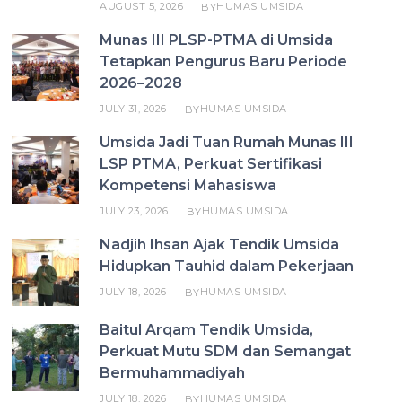
AUGUST 5, 2026
HUMAS UMSIDA
BY
Munas III PLSP-PTMA di Umsida
Tetapkan Pengurus Baru Periode
2026–2028
JULY 31, 2026
HUMAS UMSIDA
BY
Umsida Jadi Tuan Rumah Munas III
LSP PTMA, Perkuat Sertifikasi
Kompetensi Mahasiswa
JULY 23, 2026
HUMAS UMSIDA
BY
Nadjih Ihsan Ajak Tendik Umsida
Hidupkan Tauhid dalam Pekerjaan
JULY 18, 2026
HUMAS UMSIDA
BY
Baitul Arqam Tendik Umsida,
Perkuat Mutu SDM dan Semangat
Bermuhammadiyah
JULY 18, 2026
HUMAS UMSIDA
BY