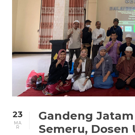
Gandeng Jatam
23
MA
Semeru, Dosen 
R