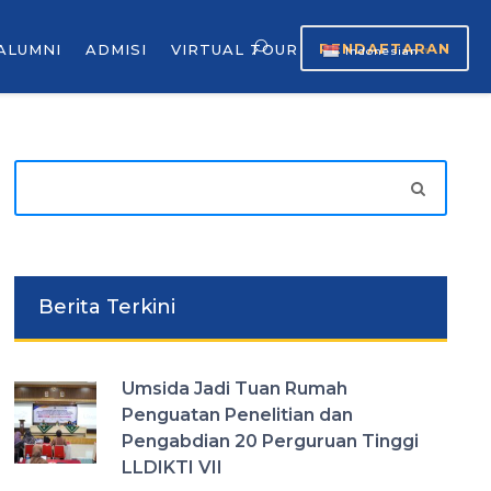
PENDAFTARAN
ALUMNI
ADMISI
VIRTUAL TOUR
Indonesian
▼
Berita Terkini
Umsida Jadi Tuan Rumah
Penguatan Penelitian dan
Pengabdian 20 Perguruan Tinggi
LLDIKTI VII