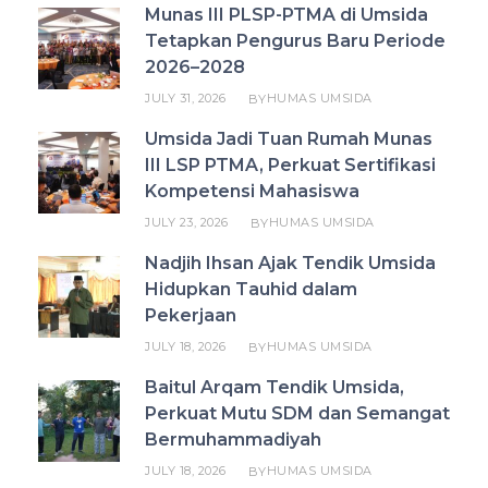
Munas III PLSP-PTMA di Umsida
Tetapkan Pengurus Baru Periode
2026–2028
JULY 31, 2026
HUMAS UMSIDA
BY
Umsida Jadi Tuan Rumah Munas
III LSP PTMA, Perkuat Sertifikasi
Kompetensi Mahasiswa
JULY 23, 2026
HUMAS UMSIDA
BY
Nadjih Ihsan Ajak Tendik Umsida
Hidupkan Tauhid dalam
Pekerjaan
JULY 18, 2026
HUMAS UMSIDA
BY
Baitul Arqam Tendik Umsida,
Perkuat Mutu SDM dan Semangat
Bermuhammadiyah
JULY 18, 2026
HUMAS UMSIDA
BY