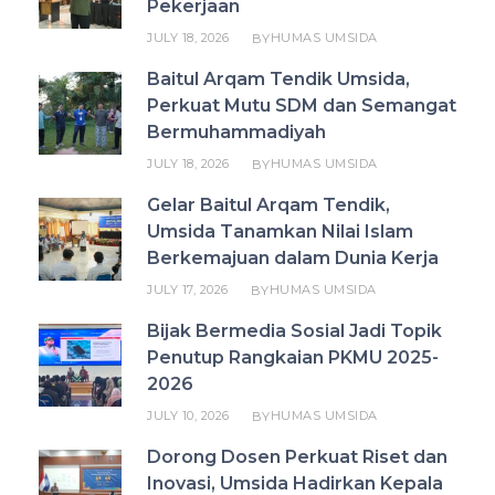
Pekerjaan
JULY 18, 2026
HUMAS UMSIDA
BY
Baitul Arqam Tendik Umsida,
Perkuat Mutu SDM dan Semangat
Bermuhammadiyah
JULY 18, 2026
HUMAS UMSIDA
BY
Gelar Baitul Arqam Tendik,
Umsida Tanamkan Nilai Islam
Berkemajuan dalam Dunia Kerja
JULY 17, 2026
HUMAS UMSIDA
BY
Bijak Bermedia Sosial Jadi Topik
Penutup Rangkaian PKMU 2025-
2026
JULY 10, 2026
HUMAS UMSIDA
BY
Dorong Dosen Perkuat Riset dan
Inovasi, Umsida Hadirkan Kepala