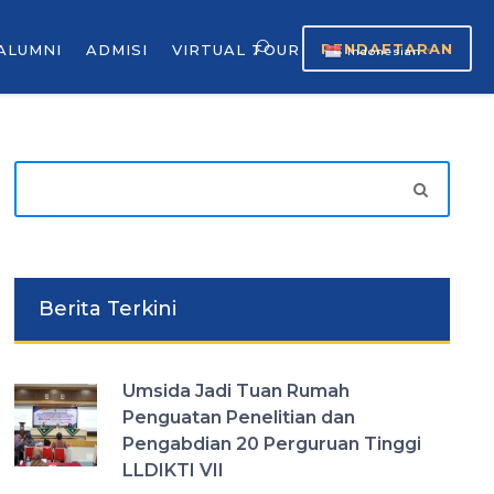
PENDAFTARAN
ALUMNI
ADMISI
VIRTUAL TOUR
Indonesian
▼
Berita Terkini
Umsida Jadi Tuan Rumah
Penguatan Penelitian dan
Pengabdian 20 Perguruan Tinggi
LLDIKTI VII