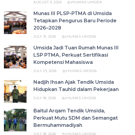
AUGUST 5, 2026
HUMAS UMSIDA
BY
Munas III PLSP-PTMA di Umsida
Tetapkan Pengurus Baru Periode
2026–2028
JULY 31, 2026
HUMAS UMSIDA
BY
Umsida Jadi Tuan Rumah Munas III
LSP PTMA, Perkuat Sertifikasi
Kompetensi Mahasiswa
JULY 23, 2026
HUMAS UMSIDA
BY
Nadjih Ihsan Ajak Tendik Umsida
Hidupkan Tauhid dalam Pekerjaan
JULY 18, 2026
HUMAS UMSIDA
BY
Baitul Arqam Tendik Umsida,
Perkuat Mutu SDM dan Semangat
Bermuhammadiyah
JULY 18, 2026
HUMAS UMSIDA
BY