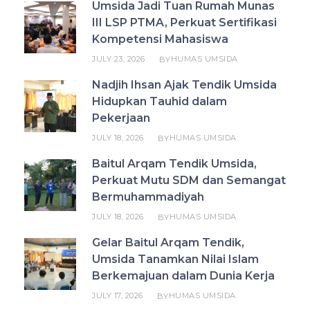
Umsida Jadi Tuan Rumah Munas
III LSP PTMA, Perkuat Sertifikasi
Kompetensi Mahasiswa
JULY 23, 2026
HUMAS UMSIDA
BY
Nadjih Ihsan Ajak Tendik Umsida
Hidupkan Tauhid dalam
Pekerjaan
JULY 18, 2026
HUMAS UMSIDA
BY
Baitul Arqam Tendik Umsida,
Perkuat Mutu SDM dan Semangat
Bermuhammadiyah
JULY 18, 2026
HUMAS UMSIDA
BY
Gelar Baitul Arqam Tendik,
Umsida Tanamkan Nilai Islam
Berkemajuan dalam Dunia Kerja
JULY 17, 2026
HUMAS UMSIDA
BY