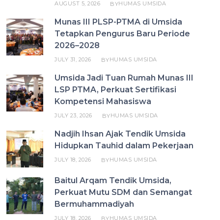
AUGUST 5, 2026
HUMAS UMSIDA
BY
Munas III PLSP-PTMA di Umsida
Tetapkan Pengurus Baru Periode
2026–2028
JULY 31, 2026
HUMAS UMSIDA
BY
Umsida Jadi Tuan Rumah Munas III
LSP PTMA, Perkuat Sertifikasi
Kompetensi Mahasiswa
JULY 23, 2026
HUMAS UMSIDA
BY
Nadjih Ihsan Ajak Tendik Umsida
Hidupkan Tauhid dalam Pekerjaan
JULY 18, 2026
HUMAS UMSIDA
BY
Baitul Arqam Tendik Umsida,
Perkuat Mutu SDM dan Semangat
Bermuhammadiyah
JULY 18, 2026
HUMAS UMSIDA
BY