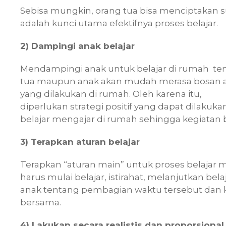
Sebisa mungkin, orang tua bisa menciptakan 
adalah kunci utama efektifnya proses belajar.
2) Dampingi anak belajar
Mendampingi anak untuk belajar di rumah ten
tua maupun anak akan mudah merasa bosan at
yang dilakukan di rumah. Oleh karena itu,
diperlukan strategi positif yang dapat dilak
belajar mengajar di rumah sehingga kegiatan be
3) Terapkan aturan belajar
Terapkan “aturan main” untuk proses belajar m
harus mulai belajar, istirahat, melanjutkan be
anak tentang pembagian waktu tersebut dan k
bersama.
4) Lakukan secara realistis dan proporsional