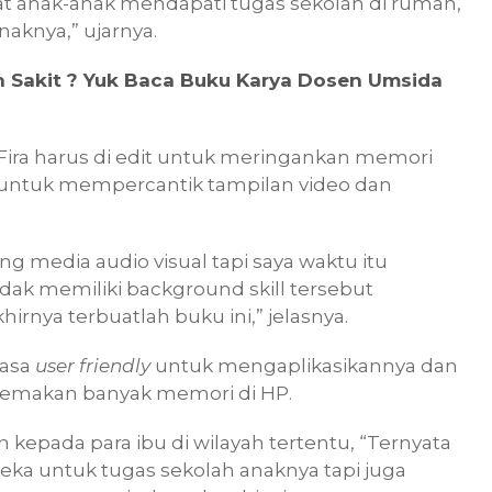
hat anak-anak mendapati tugas sekolah di rumah,
aknya,” ujarnya.
ah Sakit ? Yuk Baca Buku Karya Dosen Umsida
ira harus di edit untuk meringankan memori
si untuk mempercantik tampilan video dan
g media audio visual tapi saya waktu itu
idak memiliki background skill tersebut
irnya terbuatlah buku ini,” jelasnya.
rasa
user friendly
untuk mengaplikasikannya dan
 memakan banyak memori di HP.
kan kepada para ibu di wilayah tertentu, “Ternyata
reka untuk tugas sekolah anaknya tapi juga