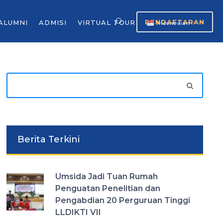
PENDAFTARAN
ALUMNI
ADMISI
VIRTUAL TOUR
Indonesian
▼
Berita Terkini
Umsida Jadi Tuan Rumah
Penguatan Penelitian dan
Pengabdian 20 Perguruan Tinggi
LLDIKTI VII