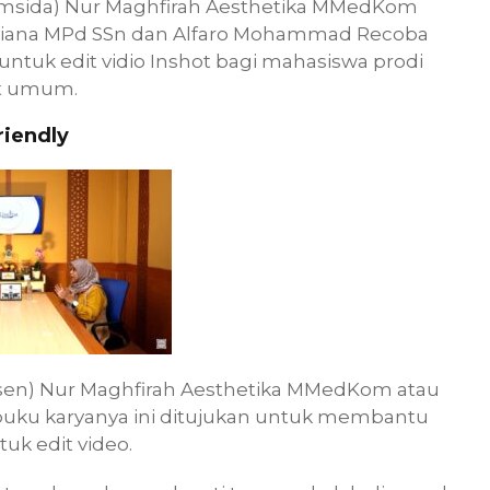
Umsida) Nur Maghfirah Aesthetika MMedKom
tiana MPd SSn dan Alfaro Mohammad Recoba
ntuk edit vidio Inshot bagi mahasiswa prodi
at umum.
riendly
sen) Nur Maghfirah Aesthetika MMedKom atau
 buku karyanya ini ditujukan untuk membantu
k edit video.