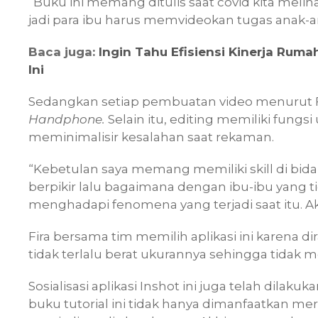
“Buku ini memang ditulis saat covid kita meli
jadi para ibu harus memvideokan tugas anak-an
Baca juga:
Ingin Tahu Efisiensi Kinerja Rum
Ini
Sedangkan setiap pembuatan video menurut F
Handphone.
Selain itu, editing memiliki fung
meminimalisir kesalahan saat rekaman.
“Kebetulan saya memang memiliki skill di bidan
berpikir lalu bagaimana dengan ibu-ibu yang t
menghadapi fenomena yang terjadi saat itu. Akh
Fira bersama tim memilih aplikasi ini karena di
tidak terlalu berat ukurannya sehingga tidak
Sosialisasi aplikasi Inshot ini juga telah dilaku
buku tutorial ini tidak hanya dimanfaatkan me